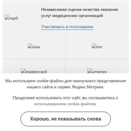
Независимая оценка качества оказания
услуг медицинских организаций
Участвовать в голосовании
Мы используем cookie-файлы для наилучшего представления
нашего сайта и сервис Яндекс.Метрика.
Вся информация на сайте не является публичной
Продолжая использовать этот сайт, вы соглашаетесь с
офертой, несёт сугубо информационный характер, и не
использованием cookie-файлов.
служит для постановки диагноза и назначения лечения.
Есть противопоказания, необходимо
Хорошо, не показывать снова
Полезные курсы
проконсультироваться с врачом. Консультационные
услуги, оказываемые по телефону, мессенджерам и в