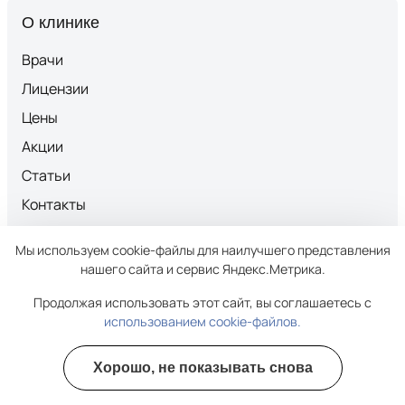
О клинике
Врачи
Лицензии
Цены
Акции
Статьи
Контакты
Политика конфиденциальности персональных
Мы используем cookie-файлы для наилучшего представления
данных
нашего сайта и сервис Яндекс.Метрика.
Условия работы сайта
Продолжая использовать этот сайт, вы соглашаетесь с
Услуги
использованием cookie-файлов.
Лечение алкоголизма
Хорошо, не показывать снова
Вывод из запоя
Полезные курсы
Реабилитация